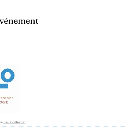
événement
 by
Be-Bundle.com