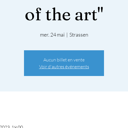
of the art"
mer. 24 mai
  |  
Strassen
Aucun billet en vente
Voir d'autres événements
 2023, 19:00