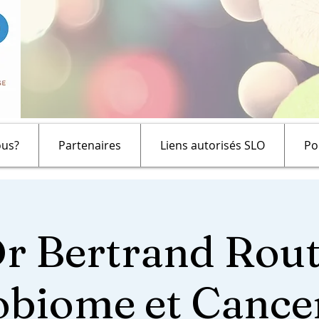
us?
Partenaires
Liens autorisés SLO
Po
r Bertrand Rou
obiome et Cancer