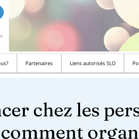
us?
Partenaires
Liens autorisés SLO
Po
cer chez les pe
: comment organi