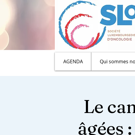
AGENDA
Qui sommes no
Le can
âgées 