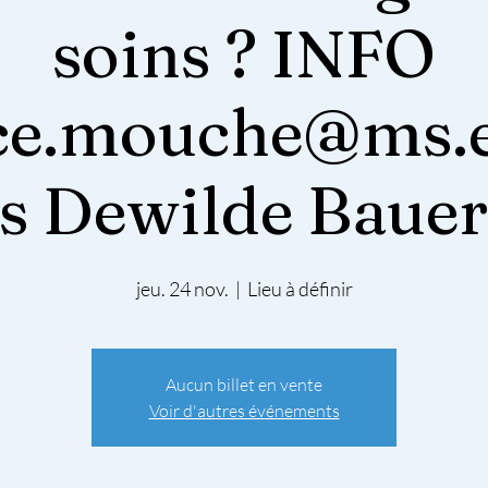
soins ? INFO
ce.mouche@ms.e
s Dewilde Baue
jeu. 24 nov.
  |  
Lieu à définir
Aucun billet en vente
Voir d'autres événements