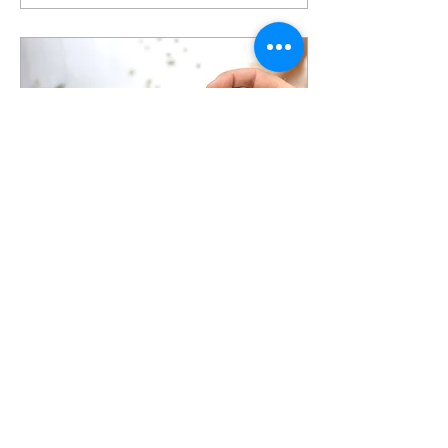
14 mai 2019
∙
1
min
Bloguez d'où que vous
soyez
Avec Wix Blog, vous pourrez
tout gérer depuis votre
téléphone : rédiger des
posts, suivre des membres,