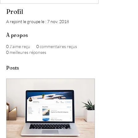
Profil
A rejoint le groupe le : 7 nov. 2018
À propos
0
J'aime reçu
0
commentaires reçus
0
meilleures réponses
Posts