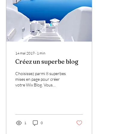
14 mai 2019
∙
1
min
Créez un superbe blog
Choisissez parmi 8 superbes
mises en page pour créer
votre Wix Blog. Vous
trouverez un style pour tous
les goûts. Branché ou
classique,...
1
0